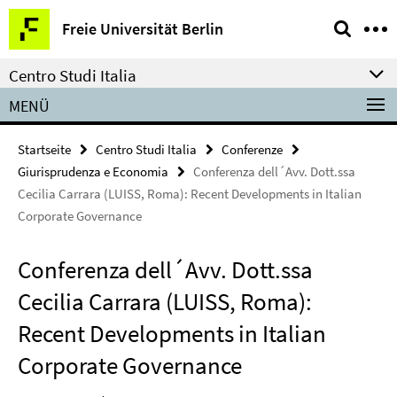
Springe
Service-
Freie Universität Berlin
direkt
Navigation
zu
Centro Studi Italia
Inhalt
MENÜ
Startseite
Centro Studi Italia
Conferenze
Giurisprudenza e Economia
Conferenza dell´Avv. Dott.ssa
Cecilia Carrara (LUISS, Roma): Recent Developments in Italian
Corporate Governance
Conferenza dell´Avv. Dott.ssa
Cecilia Carrara (LUISS, Roma):
Recent Developments in Italian
Corporate Governance