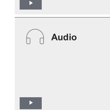
Play
Video
Play