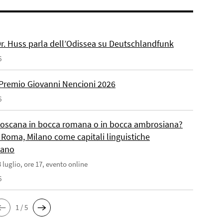
 Dr. Huss parla dell’Odissea su Deutschlandfunk
6
Premio Giovanni Nencioni 2026
6
toscana in bocca romana o in bocca ambrosiana?
 Roma, Milano come capitali linguistiche
liano
 luglio, ore 17, evento online
6
1 / 5