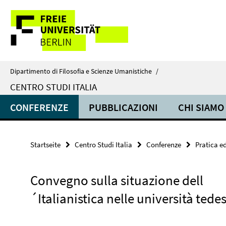
Springe
Service-
direkt
zu
Navigation
Inhalt
Dipartimento di Filosofia e Scienze Umanistiche
/
CENTRO STUDI ITALIA
CONFERENZE
PUBBLICAZIONI
CHI SIAMO
Startseite
Centro Studi Italia
Conferenze
Pratica e
Convegno sulla situazione dell
´Italianistica nelle università tede