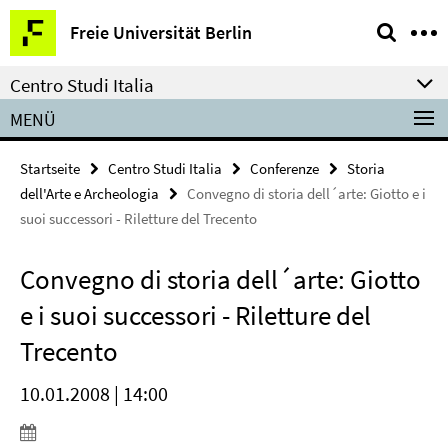
Springe
Service-
Freie Universität Berlin
direkt
Navigation
zu
Centro Studi Italia
Inhalt
MENÜ
Startseite
Centro Studi Italia
Conferenze
Storia
dell'Arte e Archeologia
Convegno di storia dell´arte: Giotto e i
suoi successori - Riletture del Trecento
Convegno di storia dell´arte: Giotto
e i suoi successori - Riletture del
Trecento
10.01.2008 | 14:00