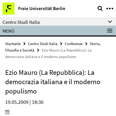
Springe
Service-
Freie Universität Berlin
direkt
Navigation
zu
Centro Studi Italia
Inhalt
MENÜ
Startseite
Centro Studi Italia
Conferenze
Storia,
Filosofia e Società
Ezio Mauro (La Repubblica): La
democrazia italiana e il moderno populismo
Ezio Mauro (La Repubblica): La
democrazia italiana e il moderno
populismo
19.05.2009 | 18:30