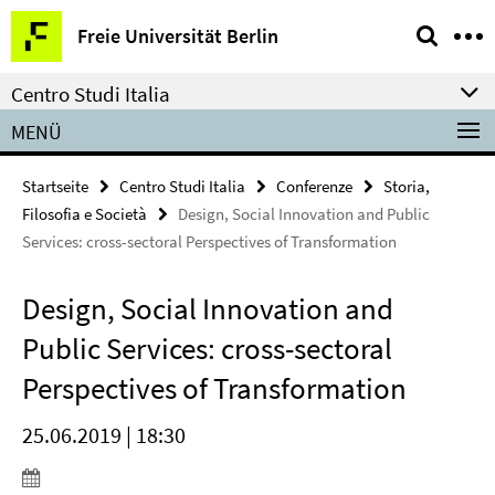
Springe
Service-
Freie Universität Berlin
direkt
Navigation
zu
Centro Studi Italia
Inhalt
MENÜ
Startseite
Centro Studi Italia
Conferenze
Storia,
Filosofia e Società
Design, Social Innovation and Public
Services: cross-sectoral Perspectives of Transformation
Design, Social Innovation and
Public Services: cross-sectoral
Perspectives of Transformation
25.06.2019 | 18:30