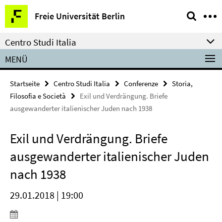
Springe
Service-
Freie Universität Berlin
direkt
Navigation
zu
Centro Studi Italia
Inhalt
MENÜ
Startseite
Centro Studi Italia
Conferenze
Storia,
Filosofia e Società
Exil und Verdrängung. Briefe
ausgewanderter italienischer Juden nach 1938
Exil und Verdrängung. Briefe
ausgewanderter italienischer Juden
nach 1938
29.01.2018 | 19:00