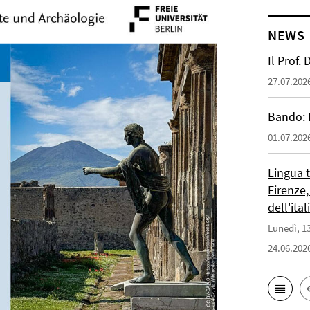
NEWS
Il Prof.
27.07.202
Bando: 
01.07.202
Lingua 
Firenze,
dell'ita
Lunedì, 13
24.06.202