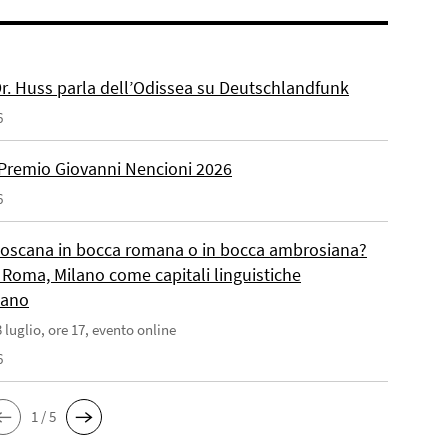
 Dr. Huss parla dell’Odissea su Deutschlandfunk
6
Premio Giovanni Nencioni 2026
6
toscana in bocca romana o in bocca ambrosiana?
 Roma, Milano come capitali linguistiche
liano
 luglio, ore 17, evento online
6
1 / 5