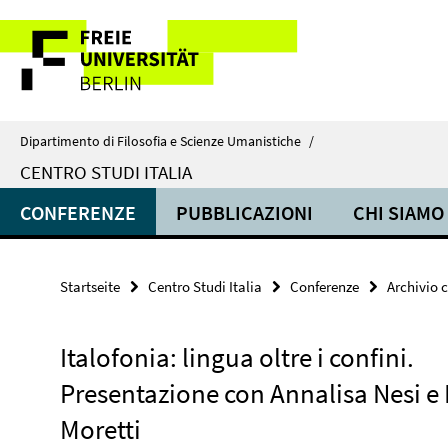
Springe
Service-
direkt
zu
Navigation
Inhalt
Dipartimento di Filosofia e Scienze Umanistiche
/
CENTRO STUDI ITALIA
CONFERENZE
PUBBLICAZIONI
CHI SIAMO
Startseite
Centro Studi Italia
Conferenze
Archivio 
Italofonia: lingua oltre i confini.
Presentazione con Annalisa Nesi e
Moretti