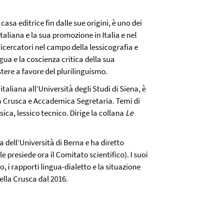
sa editrice fin dalle sue origini, è uno dei
italiana e la sua promozione in Italia e nel
ricercatori nel campo della lessicografia e
ngua e la coscienza critica della sua
stere a favore del plurilinguismo.
taliana all’Università degli Studi di Siena, è
a Crusca e Accademica Segretaria. Temi di
sica, lessico tecnico. Dirige la collana
Le
a dell’Università di Berna e ha diretto
le presiede ora il Comitato scientifico). I suoi
o, i rapporti lingua-dialetto e la situazione
ella Crusca dal 2016.