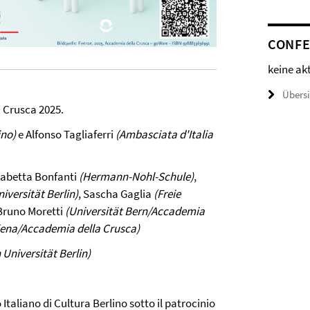
CONFE
keine ak
Übers
a Crusca 2025.
ino)
e Alfonso Tagliaferri
(Ambasciata d'Italia
isabetta Bonfanti
(Hermann-Nohl-Schule)
,
niversität Berlin)
, Sascha Gaglia
(Freie
 Bruno Moretti
(Universität Bern/Accademia
 Siena/Accademia della Crusca)
 Universität Berlin)
Italiano di Cultura Berlino sotto il patrocinio