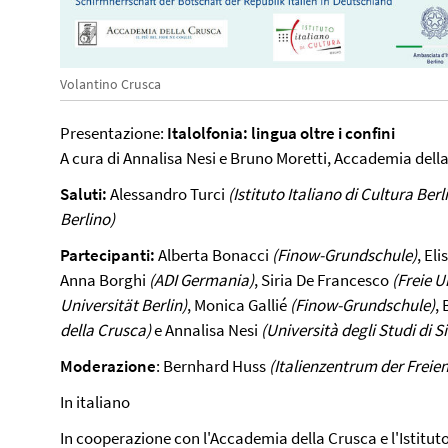
Volantino Crusca
Presentazione:
Italolfonia: lingua oltre i confini
A cura di Annalisa Nesi e Bruno Moretti, Accademia dell
Saluti:
Alessandro Turci
(Istituto Italiano di Cultura Berl
Berlino)
Partecipanti:
Alberta Bonacci
(Finow-Grundschule)
, El
Anna Borghi
(ADI Germania)
, Siria De Francesco
(Freie U
Universität Berlin)
, Monica Gallié
(Finow-Grundschule)
,
della Crusca)
e Annalisa Nesi
(Università degli Studi di
Moderazione
: Bernhard Huss
(Italienzentrum der Freien
In italiano
In cooperazione con l'Accademia della Crusca e l'Istituto 