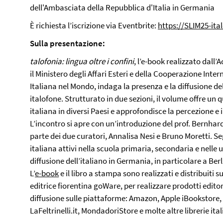
dell'Ambasciata della Repubblica d'Italia in Germania
È richiesta l’iscrizione via Eventbrite:
https://SLIM25-ital
Sulla presentazione:
talofonia: lingua oltre i confini
, l’e-book realizzato dall
il Ministero degli Affari Esteri e della Cooperazione Int
Italiana nel Mondo, indaga la presenza e la diffusione dell
italofone. Strutturato in due sezioni, il volume offre un
italiana in diversi Paesi e approfondisce la percezione e il 
L’incontro si apre con un’introduzione del prof. Bernha
parte dei due curatori, Annalisa Nesi e Bruno Moretti. Seg
italiana attivi nella scuola primaria, secondaria e nelle 
diffusione dell’italiano in Germania, in particolare a Berl
L’
e-book
e il libro a stampa sono realizzati e distribuiti s
editrice fiorentina goWare, per realizzare prodotti editor
diffusione sulle piattaforme: Amazon, Apple iBookstore, 
LaFeltrinelli.it, MondadoriStore e molte altre librerie ita