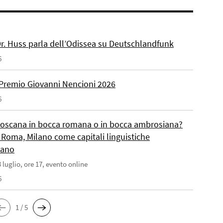
 Dr. Huss parla dell’Odissea su Deutschlandfunk
6
Premio Giovanni Nencioni 2026
6
toscana in bocca romana o in bocca ambrosiana?
 Roma, Milano come capitali linguistiche
liano
 luglio, ore 17, evento online
6
1 / 5