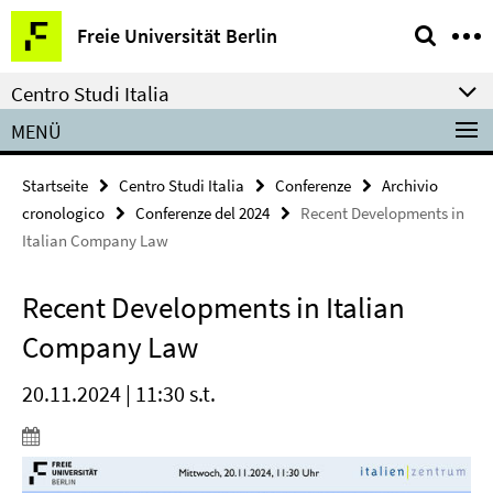
Springe
Service-
Freie Universität Berlin
direkt
Navigation
zu
Centro Studi Italia
Inhalt
MENÜ
Startseite
Centro Studi Italia
Conferenze
Archivio
cronologico
Conferenze del 2024
Recent Developments in
Italian Company Law
Recent Developments in Italian
Company Law
20.11.2024 | 11:30 s.t.