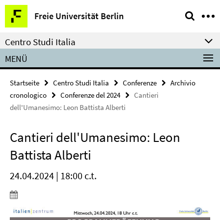
Springe
Service-
Freie Universität Berlin
direkt
Navigation
zu
Centro Studi Italia
Inhalt
MENÜ
Startseite
Centro Studi Italia
Conferenze
Archivio
cronologico
Conferenze del 2024
Cantieri
dell'Umanesimo: Leon Battista Alberti
Cantieri dell'Umanesimo: Leon
Battista Alberti
24.04.2024 | 18:00 c.t.