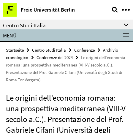
Springe
Service-
Freie Universität Berlin
direkt
Navigation
zu
Centro Studi Italia
Inhalt
MENÜ
Startseite
Centro Studi Italia
Conferenze
Archivio
cronologico
Conferenze del 2024
Le origini dell’economia
romana: una prospettiva mediterranea (VIII-V secolo a.C.).
Presentazione del Prof. Gabriele Cifani (Università degli Studi di
Roma Tor Vergata)
Le origini dell’economia romana:
una prospettiva mediterranea (VIII-V
secolo a.C.). Presentazione del Prof.
Gabriele Cifani (Università degli