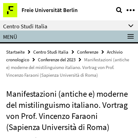
Springe
Service-
Freie Universität Berlin
direkt
Navigation
zu
Centro Studi Italia
Inhalt
MENÜ
Startseite
Centro Studi Italia
Conferenze
Archivio
cronologico
Conferenze del 2023
Manifestazioni (antiche
e) moderne del mistilinguismo italiano. Vortrag von Prof.
Vincenzo Faraoni (Sapienza Università di Roma)
Manifestazioni (antiche e) moderne
del mistilinguismo italiano. Vortrag
von Prof. Vincenzo Faraoni
(Sapienza Università di Roma)