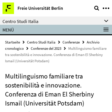
Springe
Service-
Freie Universität Berlin
direkt
Navigation
zu
Centro Studi Italia
Inhalt
MENÜ
Startseite
Centro Studi Italia
Conferenze
Archivio
cronologico
Conferenze del 2023
Multilinguismo familiare
tra sostenibilità e innovazione. Conferenza di Eman El Sherbiny
Ismail (Universität Potsdam)
Multilinguismo familiare tra
sostenibilità e innovazione.
Conferenza di Eman El Sherbiny
Ismail (Universität Potsdam)