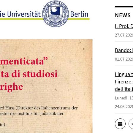
NEWS
Il Prof.
27.07.202
Bando: 
01.07.202
Lingua 
Firenze,
dell'ita
Lunedì, 13
24.06.202