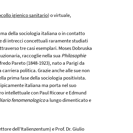
collo igienico sanitario
) o virtuale,
ama della sociologia italiana o in contatto
che di intrecci concettuali raramente studiati
a attraverso tre casi esemplari. Moses Dobruska
luzionaria, raccoglie nella sua
Philosophie
lfredo Pareto (1848-1923), nato a Parigi da
a carriera politica. Grazie anche alle sue non
la prima fase della sociologia positivista.
tipicamente italiana ma porta nel suo
ro intellettuale con Paul Ricœur e Edmund
Diario fenomenologico
a lungo dimenticato e
ttore dell’Italienzentum) e Prof. Dr. Giulio