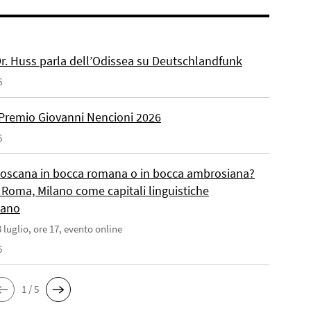
 Dr. Huss parla dell’Odissea su Deutschlandfunk
6
Premio Giovanni Nencioni 2026
6
toscana in bocca romana o in bocca ambrosiana?
 Roma, Milano come capitali linguistiche
liano
 luglio, ore 17, evento online
6
1 / 5