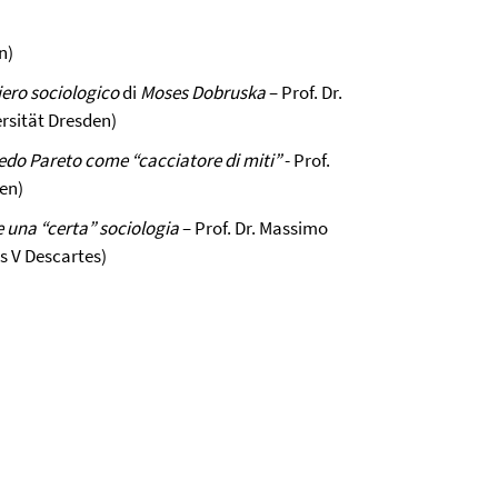
n)
iero sociologico
di
Moses Dobruska
– Prof. Dr.
ersität Dresden)
edo Pareto come “cacciatore di miti”
- Prof.
en)
 una “certa” sociologia
– Prof. Dr. Massimo
is V Descartes)