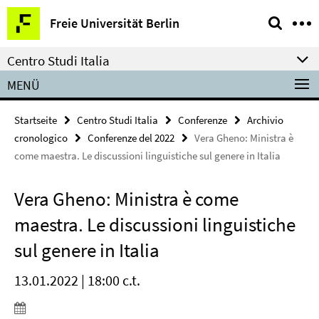
Springe
Service-
Freie Universität Berlin
direkt
Navigation
zu
Centro Studi Italia
Inhalt
MENÜ
Startseite
Centro Studi Italia
Conferenze
Archivio
cronologico
Conferenze del 2022
Vera Gheno: Ministra è
come maestra. Le discussioni linguistiche sul genere in Italia
Vera Gheno: Ministra è come
maestra. Le discussioni linguistiche
sul genere in Italia
13.01.2022 | 18:00 c.t.