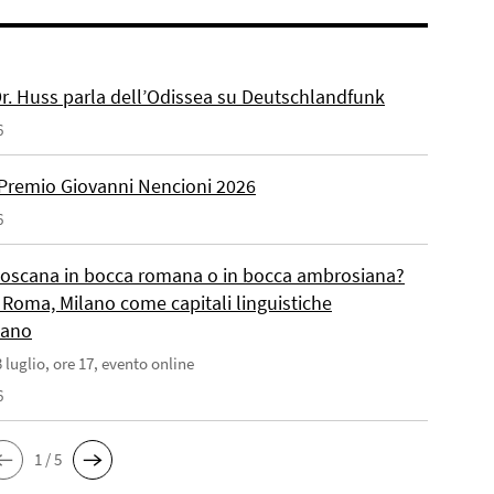
 Dr. Huss parla dell’Odissea su Deutschlandfunk
6
Premio Giovanni Nencioni 2026
6
toscana in bocca romana o in bocca ambrosiana?
 Roma, Milano come capitali linguistiche
liano
 luglio, ore 17, evento online
6
1 / 5