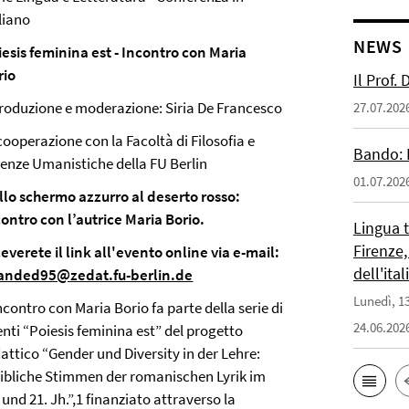
aliano
NEWS
iesis feminina est - Incontro con Maria
rio
Il Prof.
troduzione e moderazione: Siria De Francesco
27.07.202
cooperazione con la Facoltà di Filosofia e
Bando: 
ienze Umanistiche della FU Berlin
01.07.202
llo schermo azzurro al deserto rosso:
contro con l’autrice Maria Borio.
Lingua 
Firenze,
everete il link all'evento online via e-mail:
dell'ita
anded95@zedat.fu-berlin.de
Lunedì, 13
ncontro con Maria Borio fa parte della serie di
24.06.202
nti “Poiesis feminina est” del progetto
attico “Gender und Diversity in der Lehre:
ibliche Stimmen der romanischen Lyrik im
 und 21. Jh.”,1 finanziato attraverso la