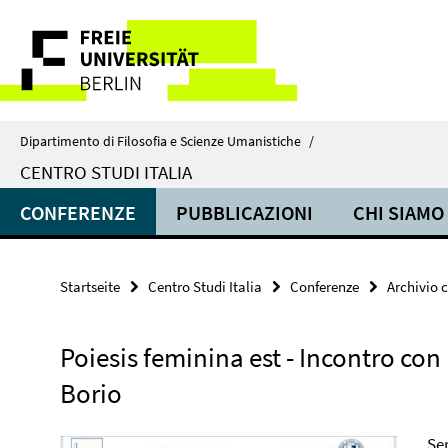
Springe
Service-
direkt
zu
Navigation
Inhalt
Dipartimento di Filosofia e Scienze Umanistiche
/
CENTRO STUDI ITALIA
CONFERENZE
PUBBLICAZIONI
CHI SIAMO
Startseite
Centro Studi Italia
Conferenze
Archivio 
Poiesis feminina est - Incontro con
Borio
Ser