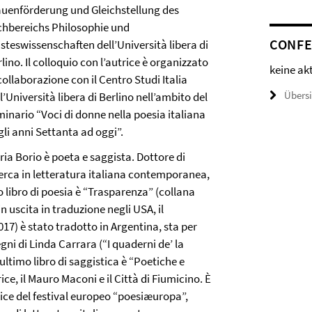
auenförderung und Gleichstellung des
chbereichs Philosophie und
CONFE
steswissenschaften dell’Università libera di
lino. Il colloquio con l’autrice è organizzato
keine ak
collaborazione con il Centro Studi Italia
Übers
l’Università libera di Berlino nell’ambito del
minario “Voci di donne nella poesia italiana
gli anni Settanta ad oggi”.
ia Borio è poeta e saggista. Dottore di
cerca in letteratura italiana contemporanea,
o libro di poesia è “Trasparenza” (collana
n uscita in traduzione negli USA, il
17) è stato tradotto in Argentina, sta per
gni di Linda Carrara (“I quaderni de’ la
ultimo libro di saggistica è “Poetiche e
rice, il Mauro Maconi e il Città di Fiumicino. È
trice del festival europeo “poesiæuropa”,