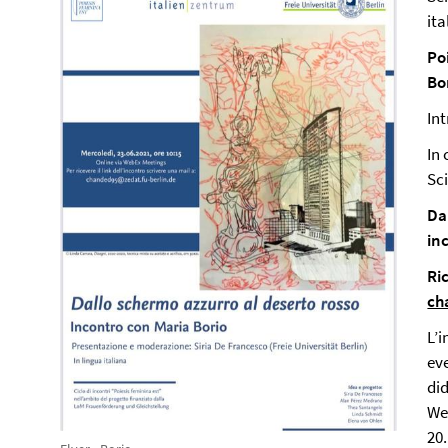
it
Po
Bo
In
In 
Sc
Da
in
Ric
ch
L’i
eve
did
We
20.