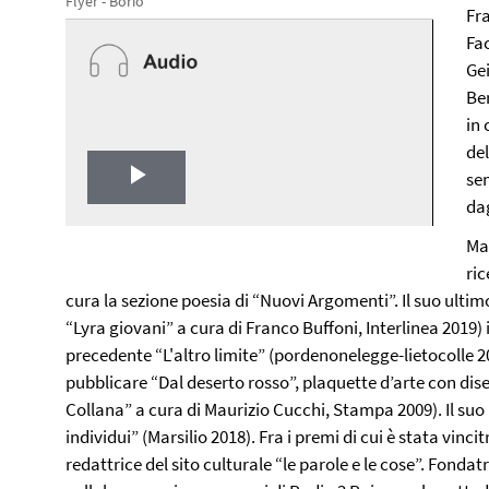
Flyer - Borio
Fr
Fa
Gei
Ber
in 
del
se
Play
da
Video
Mar
ri
cura la sezione poesia di “Nuovi Argomenti”. Il suo ultim
“Lyra giovani” a cura di Franco Buffoni, Interlinea 2019) i
precedente “L'altro limite” (pordenonelegge-lietocolle 20
pubblicare “Dal deserto rosso”, plaquette d’arte con dise
Collana” a cura di Maurizio Cucchi, Stampa 2009). Il suo 
individui” (Marsilio 2018). Fra i premi di cui è stata vincit
redattrice del sito culturale “le parole e le cose”. Fonda