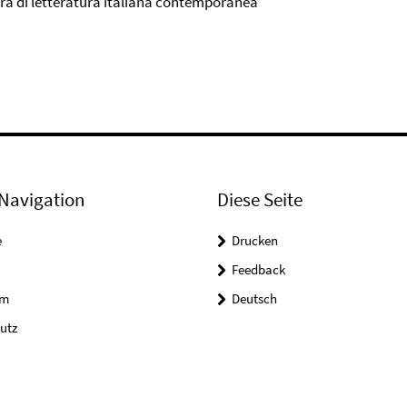
dra di letteratura italiana contemporanea
Navigation
Diese Seite
e
Drucken
Feedback
um
Deutsch
utz