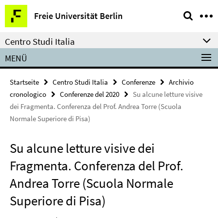
Springe
Service-
Freie Universität Berlin
direkt
Navigation
zu
Centro Studi Italia
Inhalt
MENÜ
Startseite
Centro Studi Italia
Conferenze
Archivio
cronologico
Conferenze del 2020
Su alcune letture visive
dei Fragmenta. Conferenza del Prof. Andrea Torre (Scuola
Normale Superiore di Pisa)
Su alcune letture visive dei
Fragmenta. Conferenza del Prof.
Andrea Torre (Scuola Normale
Superiore di Pisa)