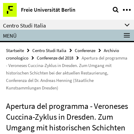
Springe
Service-
Freie Universität Berlin
direkt
Navigation
zu
Centro Studi Italia
Inhalt
MENÜ
Startseite
Centro Studi Italia
Conferenze
Archivio
cronologico
Conferenze del 2018
Apertura del programma
- Veroneses Cuccina-Zyklus in Dresden. Zum Umgang mit
historischen Schichten bei der aktuellen Restaurierung,
Conferenza del Dr. Andreas Henning (Staatliche
Kunstsammlungen Dresden)
Apertura del programma - Veroneses
Cuccina-Zyklus in Dresden. Zum
Umgang mit historischen Schichten