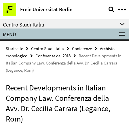
Springe
Service-
Freie Universität Berlin
direkt
Navigation
zu
Centro Studi Italia
Inhalt
MENÜ
Startseite
Centro Studi Italia
Conferenze
Archivio
cronologico
Conferenze del 2018
Recent Developments in
Italian Company Law. Conferenza della Avv. Dr. Cecilia Carrara
(Legance, Rom)
Recent Developments in Italian
Company Law. Conferenza della
Avv. Dr. Cecilia Carrara (Legance,
Rom)