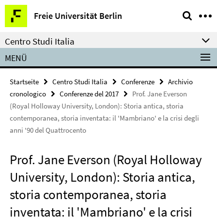
Springe
Service-
Freie Universität Berlin
direkt
Navigation
zu
Centro Studi Italia
Inhalt
MENÜ
Startseite
Centro Studi Italia
Conferenze
Archivio
cronologico
Conferenze del 2017
Prof. Jane Everson
(Royal Holloway University, London): Storia antica, storia
contemporanea, storia inventata: il 'Mambriano' e la crisi degli
anni '90 del Quattrocento
Prof. Jane Everson (Royal Holloway
University, London): Storia antica,
storia contemporanea, storia
inventata: il 'Mambriano' e la crisi