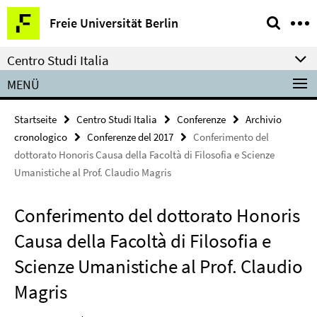
Springe
Service-
Freie Universität Berlin
direkt
Navigation
zu
Centro Studi Italia
Inhalt
MENÜ
Startseite
Centro Studi Italia
Conferenze
Archivio
cronologico
Conferenze del 2017
Conferimento del
dottorato Honoris Causa della Facoltà di Filosofia e Scienze
Umanistiche al Prof. Claudio Magris
Conferimento del dottorato Honoris
Causa della Facoltà di Filosofia e
Scienze Umanistiche al Prof. Claudio
Magris