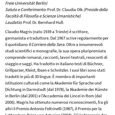
Freie Universität Berlin)
Saluto e Conferimento:
Prof. Dr. Claudia Olk
(Preside della
Facoltà di Filosofia e Scienze Umanistiche)
Laudatio
: Prof. Dr. Bernhard Huß
Claudio Magris (nato 1939 a Trieste) è scrittore,
germanista e traduttore. Dal 1967 scrive regolarmente per
il quotidiano
Il Corriere della Sera
. Oltre a innumerevoli
studi scientifici e monografie, la sua opera pluripremiata
comprende romanzi, racconti, lavori teatrali, resoconti di
viaggio e saggi. Ha tradotto in italiano testi di Büchner,
Grillparzer, Kleist, Ibsen e Schnitzler. I suoi libri sono stati
tradotti in più di 30 lingue. È membro di importanti
istituzioni culturali come la Akademie für Sprache und
Dichtung in Darmstadt (dal 1978), la Akademie der Künste
in Berlin (dal 2001) e l'Accademia dei Lincei in Rom (dal
2006). Magris ha ottenuto numerosi riconoscimenti, fra gli
altri il Premio Antonio Feltrinelli (1987), il Premio per la