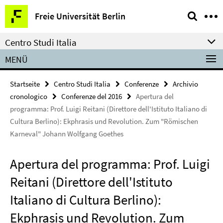
Springe
Service-
Freie Universität Berlin
direkt
Navigation
zu
Centro Studi Italia
Inhalt
MENÜ
Startseite
Centro Studi Italia
Conferenze
Archivio
cronologico
Conferenze del 2016
Apertura del
programma: Prof. Luigi Reitani (Direttore dell'Istituto Italiano di
Cultura Berlino): Ekphrasis und Revolution. Zum "Römischen
Karneval" Johann Wolfgang Goethes
Apertura del programma: Prof. Luigi
Reitani (Direttore dell'Istituto
Italiano di Cultura Berlino):
Ekphrasis und Revolution. Zum