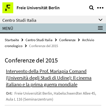
Springe
Service-
Freie Universität Berlin
direkt
Navigation
zu
Centro Studi Italia
Inhalt
MENÜ
Startseite
Centro Studi Italia
Conferenze
Archivio
cronologico
Conferenze del 2015
Conferenze del 2015
Intervento della Prof. Mariapia Comand
(Università degli Studi di Udine): Il cinema
italiano e la prima guerra mondiale
Ort:
Freie Universität Berlin, Habelschwerdter Allee 45,
Aula L 116 (Seminarzentrum)