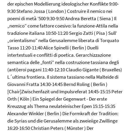
der epischen Modellierung ideologischer Konflikte 9:00-
9:30 Stefano Jossa ( London ) Costruire il nemico nei
poemi di metà ’500 9:30-9:50 Andrea Beretta ( Siena ) Il
„nemico“ come fattore coesivo: la funzione-Attila nella
tradizione italiana 10:50-11:20 Sergio Zatti ( Pisa ) Sull’
„orientalismo“ nella Gerusalemme liberata di Torquato
Tasso 11:20-11:40 Alice Spinelli ( Berlin ) Duelli
intertestuali e conflitti di poetica. Gerarchizzazione
semantica delle „fonti“ nella costruzione tassiana degli
(anti)eroi pagani 11:40-12:10 Claudio Gigante ( Bruxelles)
L´ultima frontiera. Il sistema tassiano nella Malteide di
Giovanni Fratta 14:30-14:45 Bernd Roling ( Berlin )
[Chair]Zwischenfazit und Impulsreferat 14:45-15:15 Peter
Orth ( Köln ) Ein Spiegel der Gegenwart - Der erste
Kreuzzug als Thema neulateinischer Epen 15:15-15:35
Alexander Winkler ( Berlin ) Die Formkraft der Tradition:
die Syrias und die Gerusalemme als zweieiige Zwillinge
16:20-16:50 Christian Peters ( Münster ) Der