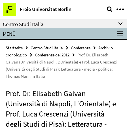
Springe
Service-
Freie Universität Berlin
direkt
Navigation
zu
Centro Studi Italia
Inhalt
MENÜ
Startseite
Centro Studi Italia
Conferenze
Archivio
cronologico
Conferenze del 2012
Prof. Dr. Elisabeth
Galvan (Università di Napoli, L'Orientale) e Prof. Luca Crescenzi
(Università degli Studi di Pisa): Letteratura - media - politica:
Thomas Mann in Italia
Prof. Dr. Elisabeth Galvan
(Università di Napoli, L'Orientale) e
Prof. Luca Crescenzi (Università
degli Studi di Pisa): Letteratura -