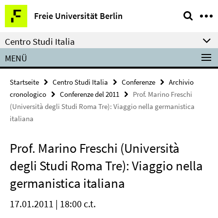
Springe
Service-
Freie Universität Berlin
direkt
Navigation
zu
Centro Studi Italia
Inhalt
MENÜ
Startseite
Centro Studi Italia
Conferenze
Archivio
cronologico
Conferenze del 2011
Prof. Marino Freschi
(Università degli Studi Roma Tre): Viaggio nella germanistica
italiana
Prof. Marino Freschi (Università
degli Studi Roma Tre): Viaggio nella
germanistica italiana
17.01.2011 | 18:00 c.t.