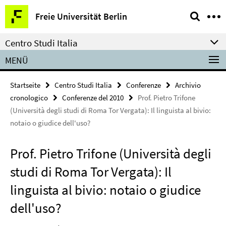
Springe
Service-
Freie Universität Berlin
direkt
Navigation
zu
Centro Studi Italia
Inhalt
MENÜ
Startseite
Centro Studi Italia
Conferenze
Archivio
cronologico
Conferenze del 2010
Prof. Pietro Trifone
(Università degli studi di Roma Tor Vergata): Il linguista al bivio:
notaio o giudice dell'uso?
Prof. Pietro Trifone (Università degli
studi di Roma Tor Vergata): Il
linguista al bivio: notaio o giudice
dell'uso?