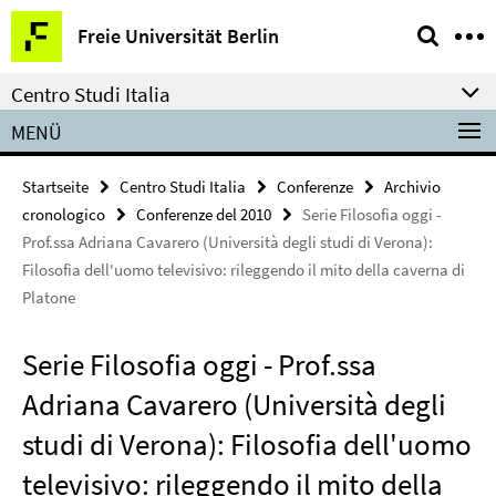
Springe
Service-
Freie Universität Berlin
direkt
Navigation
zu
Centro Studi Italia
Inhalt
MENÜ
Startseite
Centro Studi Italia
Conferenze
Archivio
cronologico
Conferenze del 2010
Serie Filosofia oggi -
Prof.ssa Adriana Cavarero (Università degli studi di Verona):
Filosofia dell'uomo televisivo: rileggendo il mito della caverna di
Platone
Serie Filosofia oggi - Prof.ssa
Adriana Cavarero (Università degli
studi di Verona): Filosofia dell'uomo
televisivo: rileggendo il mito della