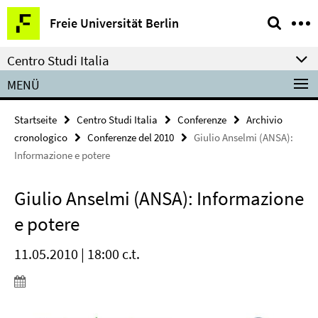
Springe
Service-
Freie Universität Berlin
direkt
Navigation
zu
Centro Studi Italia
Inhalt
MENÜ
Startseite
Centro Studi Italia
Conferenze
Archivio
cronologico
Conferenze del 2010
Giulio Anselmi (ANSA):
Informazione e potere
Giulio Anselmi (ANSA): Informazione
e potere
11.05.2010 | 18:00 c.t.