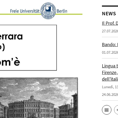
NEWS
Il Prof.
27.07.202
Bando: 
01.07.202
Lingua 
Firenze,
dell'ita
Lunedì, 13
24.06.202