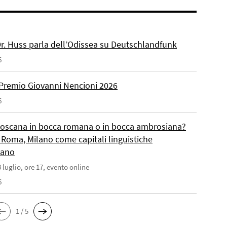
 Dr. Huss parla dell’Odissea su Deutschlandfunk
6
Premio Giovanni Nencioni 2026
6
toscana in bocca romana o in bocca ambrosiana?
 Roma, Milano come capitali linguistiche
liano
 luglio, ore 17, evento online
6
1 / 5