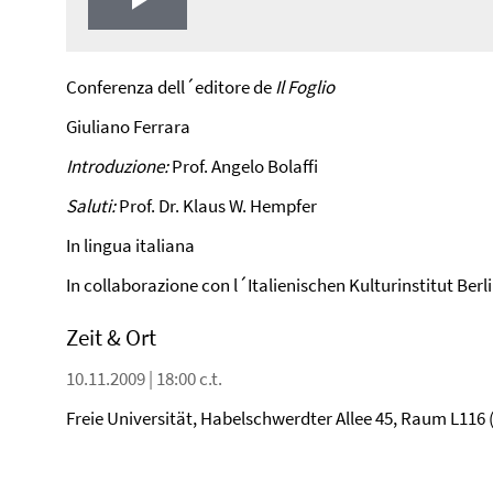
Play
Video
Conferenza dell´editore de
Il Foglio
Giuliano Ferrara
Introduzione:
Prof. Angelo Bolaffi
Saluti:
Prof. Dr. Klaus W. Hempfer
In lingua italiana
In collaborazione con l´Italienischen Kulturinstitut Berl
Zeit & Ort
10.11.2009 | 18:00 c.t.
Freie Universität, Habelschwerdter Allee 45, Raum L11