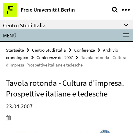
Springe
Service-
Freie Universität Berlin
direkt
Navigation
zu
Centro Studi Italia
Inhalt
MENÜ
Startseite
Centro Studi Italia
Conferenze
Archivio
cronologico
Conferenze del 2007
Tavola rotonda - Cultura
d'impresa. Prospettive italiane e tedesche
Tavola rotonda - Cultura d'impresa.
Prospettive italiane e tedesche
23.04.2007