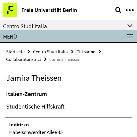
Springe
Service-
Freie Universität Berlin
direkt
Navigation
zu
Centro Studi Italia
Inhalt
MENÜ
Startseite
Centro Studi Italia
Chi siamo
Collaboratori/trici
Jamira Theissen
Jamira Theissen
Italien-Zentrum
Studentische Hilfskraft
Indirizzo
Habelschwerdter Allee 45