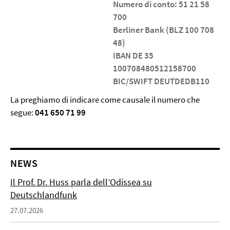
Numero di conto: 51 21 58
700
Berliner Bank (BLZ 100 708
48)
IBAN DE 35
100708480512158700
BIC/SWIFT DEUTDEDB110
La preghiamo di indicare come causale il numero che
segue:
041 650 71 99
NEWS
Il Prof. Dr. Huss parla dell’Odissea su
Deutschlandfunk
27.07.2026