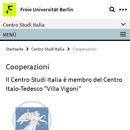
Springe
Service-
Freie Universität Berlin
direkt
Navigation
zu
Centro Studi Italia
Inhalt
MENÜ
Startseite
Centro Studi Italia
Cooperazioni
Cooperazioni
Il Centro Studi Italia è membro del Centro
Italo-Tedesco "Villa Vigoni"