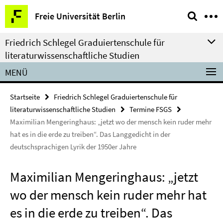
Springe
Service-
Freie Universität Berlin
direkt
Navigation
zu
Friedrich Schlegel Graduiertenschule für
Inhalt
literaturwissenschaftliche Studien
MENÜ
Startseite
Friedrich Schlegel Graduiertenschule für
literaturwissenschaftliche Studien
Termine FSGS
Maximilian Mengeringhaus: „jetzt wo der mensch kein ruder mehr
hat es in die erde zu treiben“. Das Langgedicht in der
deutschsprachigen Lyrik der 1950er Jahre
Maximilian Mengeringhaus: „jetzt
wo der mensch kein ruder mehr hat
es in die erde zu treiben“. Das