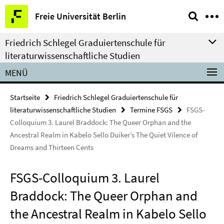
Springe
Service-
Freie Universität Berlin
direkt
Navigation
zu
Friedrich Schlegel Graduiertenschule für
Inhalt
literaturwissenschaftliche Studien
MENÜ
Startseite
Friedrich Schlegel Graduiertenschule für
literaturwissenschaftliche Studien
Termine FSGS
FSGS-
Colloquium 3. Laurel Braddock: The Queer Orphan and the
Ancestral Realm in Kabelo Sello Duiker’s The Quiet Vilence of
Dreams and Thirteen Cents
FSGS-Colloquium 3. Laurel
Braddock: The Queer Orphan and
the Ancestral Realm in Kabelo Sello