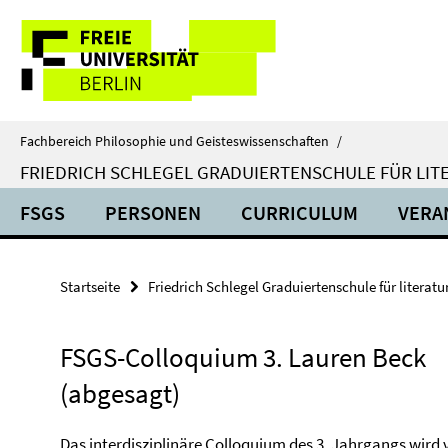
Springe
Service-
direkt
zu
Navigation
Inhalt
Fachbereich Philosophie und Geisteswissenschaften
/
FRIEDRICH SCHLEGEL GRADUIERTENSCHULE FÜR LIT
FSGS
PERSONEN
CURRICULUM
VERA
Startseite
Friedrich Schlegel Graduiertenschule für literat
FSGS-Colloquium 3. Lauren Beck
(abgesagt)
Das interdisziplinäre Colloquium des 3. Jahrgangs wird vo