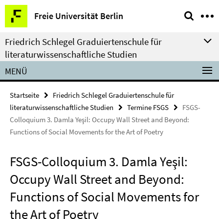
Springe
Service-
Freie Universität Berlin
direkt
Navigation
zu
Friedrich Schlegel Graduiertenschule für
Inhalt
literaturwissenschaftliche Studien
MENÜ
Startseite
Friedrich Schlegel Graduiertenschule für
literaturwissenschaftliche Studien
Termine FSGS
FSGS-
Colloquium 3. Damla Yeşil: Occupy Wall Street and Beyond:
Functions of Social Movements for the Art of Poetry
FSGS-Colloquium 3. Damla Yeşil:
Occupy Wall Street and Beyond:
Functions of Social Movements for
the Art of Poetry