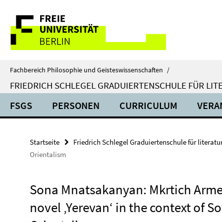
Springe
Service-
direkt
zu
Navigation
Inhalt
Fachbereich Philosophie und Geisteswissenschaften
/
FRIEDRICH SCHLEGEL GRADUIERTENSCHULE FÜR LIT
FSGS
PERSONEN
CURRICULUM
VERA
Startseite
Friedrich Schlegel Graduiertenschule für literat
Orientalism
Sona Mnatsakanyan: Mkrtich Arme
novel ‚Yerevan‘ in the context of So