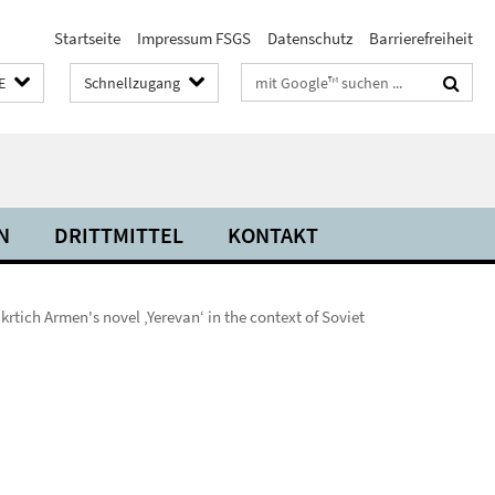
Startseite
Impressum FSGS
Datenschutz
Barrierefreiheit
Suchbegriffe
E
Schnellzugang
N
DRITTMITTEL
KONTAKT
tich Armen's novel ‚Yerevan‘ in the context of Soviet