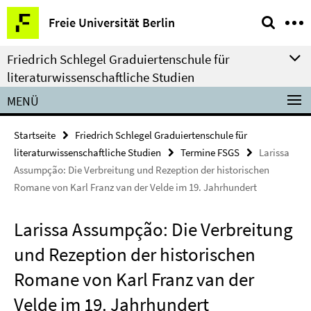
Springe
Service-
Freie Universität Berlin
direkt
Navigation
zu
Friedrich Schlegel Graduiertenschule für
Inhalt
literaturwissenschaftliche Studien
MENÜ
Startseite
Friedrich Schlegel Graduiertenschule für
literaturwissenschaftliche Studien
Termine FSGS
Larissa
Assumpção: Die Verbreitung und Rezeption der historischen
Romane von Karl Franz van der Velde im 19. Jahrhundert
Larissa Assumpção: Die Verbreitung
und Rezeption der historischen
Romane von Karl Franz van der
Velde im 19. Jahrhundert