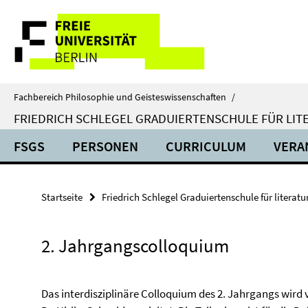
Springe
Service-
direkt
zu
Navigation
Inhalt
Fachbereich Philosophie und Geisteswissenschaften
/
FRIEDRICH SCHLEGEL GRADUIERTENSCHULE FÜR LIT
FSGS
PERSONEN
CURRICULUM
VERA
Startseite
Friedrich Schlegel Graduiertenschule für literat
2. Jahrgangscolloquium
Das interdisziplinäre Colloquium des 2. Jahrgangs wird v