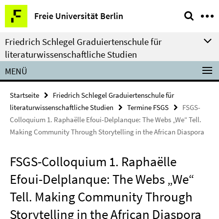
Springe
Service-
Freie Universität Berlin
direkt
Navigation
zu
Friedrich Schlegel Graduiertenschule für
Inhalt
literaturwissenschaftliche Studien
MENÜ
Startseite
Friedrich Schlegel Graduiertenschule für
literaturwissenschaftliche Studien
Termine FSGS
FSGS-
Colloquium 1. Raphaëlle Efoui-Delplanque: The Webs „We“ Tell.
Making Community Through Storytelling in the African Diaspora
FSGS-Colloquium 1. Raphaëlle
Efoui-Delplanque: The Webs „We“
Tell. Making Community Through
Storytelling in the African Diaspora