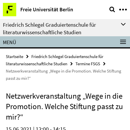
Springe
Service-
Freie Universität Berlin
direkt
Navigation
zu
Friedrich Schlegel Graduiertenschule für
Inhalt
literaturwissenschaftliche Studien
MENÜ
Startseite
Friedrich Schlegel Graduiertenschule für
literaturwissenschaftliche Studien
Termine FSGS
Netzwerkveranstaltung „Wege in die Promotion. Welche Stiftung
passt zu mir?“
Netzwerkveranstaltung „Wege in die
Promotion. Welche Stiftung passt zu
mir?“
15.06.2021 | 12:00 - 14:15