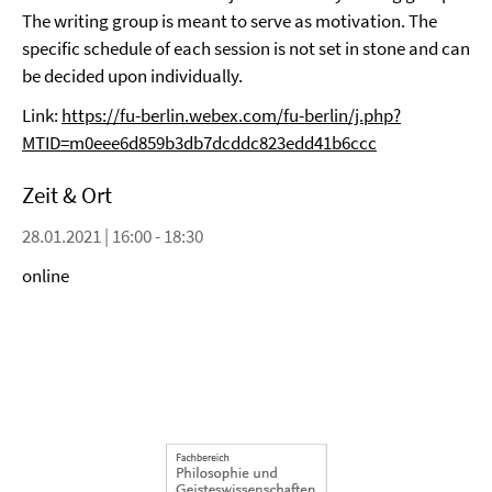
The writing group is meant to serve as motivation. The
specific schedule of each session is not set in stone and can
be decided upon individually.
Link:
https://fu-berlin.webex.com/fu-berlin/j.php?
MTID=m0eee6d859b3db7dcddc823edd41b6ccc
Zeit & Ort
28.01.2021 | 16:00 - 18:30
online