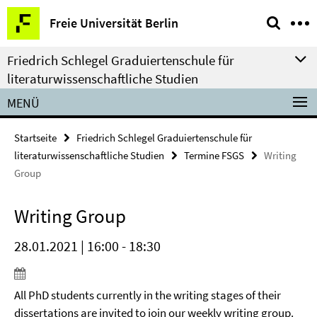
Springe
Service-
Freie Universität Berlin
direkt
Navigation
zu
Friedrich Schlegel Graduiertenschule für
Inhalt
literaturwissenschaftliche Studien
MENÜ
Startseite
Friedrich Schlegel Graduiertenschule für
literaturwissenschaftliche Studien
Termine FSGS
Writing
Group
Writing Group
28.01.2021 | 16:00 - 18:30
All PhD students currently in the writing stages of their
dissertations are invited to join our weekly writing group.