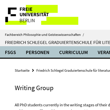
Springe
Service-
direkt
zu
Navigation
Inhalt
Fachbereich Philosophie und Geisteswissenschaften
/
FRIEDRICH SCHLEGEL GRADUIERTENSCHULE FÜR LIT
FSGS
PERSONEN
CURRICULUM
VERA
Startseite
Friedrich Schlegel Graduiertenschule für literat
Writing Group
All PhD students currently in the writing stages of their 