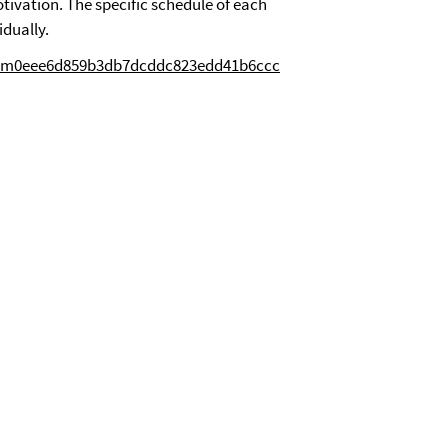
tivation. The specific schedule of each
idually.
TID=m0eee6d859b3db7dcddc823edd41b6ccc