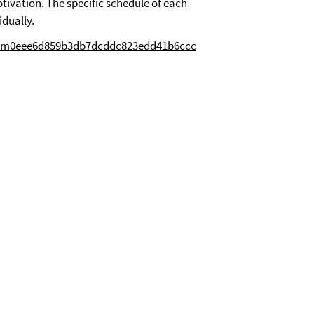
tivation. The specific schedule of each
idually.
TID=m0eee6d859b3db7dcddc823edd41b6ccc