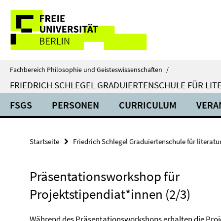
Springe
Service-
direkt
zu
Navigation
Inhalt
Fachbereich Philosophie und Geisteswissenschaften
/
FRIEDRICH SCHLEGEL GRADUIERTENSCHULE FÜR LIT
FSGS
PERSONEN
CURRICULUM
VERA
Startseite
Friedrich Schlegel Graduiertenschule für literat
Präsentationsworkshop für
Projektstipendiat*innen (2/3)
Während des Präsentationsworkshops erhalten die Proj