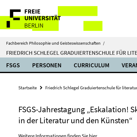
Springe
Service-
direkt
zu
Navigation
Inhalt
Fachbereich Philosophie und Geisteswissenschaften
/
FRIEDRICH SCHLEGEL GRADUIERTENSCHULE FÜR LIT
FSGS
PERSONEN
CURRICULUM
VERA
Startseite
Friedrich Schlegel Graduiertenschule für literat
FSGS-Jahrestagung „Eskalation! S
in der Literatur und den Künsten“
Weitere Informationen finden Sie
hier
.