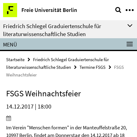
Springe
Service-
Freie Universität Berlin
direkt
Navigation
zu
Friedrich Schlegel Graduiertenschule für
Inhalt
literaturwissenschaftliche Studien
MENÜ
Startseite
Friedrich Schlegel Graduiertenschule für
literaturwissenschaftliche Studien
Termine FSGS
FSGS
Weihnachtsfeier
FSGS Weihnachtsfeier
14.12.2017 | 18:00
Im Verein "Menschen formen" in der Manteuffelstraße 20,
10997 Berlin, findet am Donnerstag den 14.12.2017 ab 18