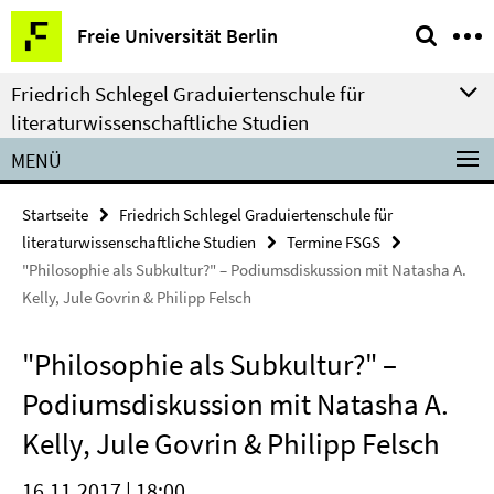
Springe
Service-
Freie Universität Berlin
direkt
Navigation
zu
Friedrich Schlegel Graduiertenschule für
Inhalt
literaturwissenschaftliche Studien
MENÜ
Startseite
Friedrich Schlegel Graduiertenschule für
literaturwissenschaftliche Studien
Termine FSGS
"Philosophie als Subkultur?" – Podiumsdiskussion mit Natasha A.
Kelly, Jule Govrin & Philipp Felsch
"Philosophie als Subkultur?" –
Podiumsdiskussion mit Natasha A.
Kelly, Jule Govrin & Philipp Felsch
16.11.2017 | 18:00