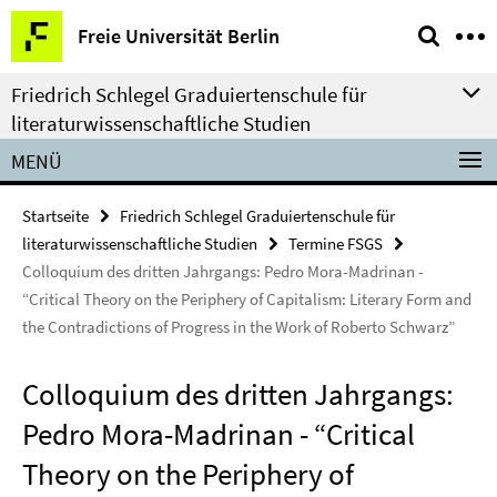
Springe
Service-
Freie Universität Berlin
direkt
Navigation
zu
Friedrich Schlegel Graduiertenschule für
Inhalt
literaturwissenschaftliche Studien
MENÜ
Startseite
Friedrich Schlegel Graduiertenschule für
literaturwissenschaftliche Studien
Termine FSGS
Colloquium des dritten Jahrgangs: Pedro Mora-Madrinan -
“Critical Theory on the Periphery of Capitalism: Literary Form and
the Contradictions of Progress in the Work of Roberto Schwarz”
Colloquium des dritten Jahrgangs:
Pedro Mora-Madrinan - “Critical
Theory on the Periphery of