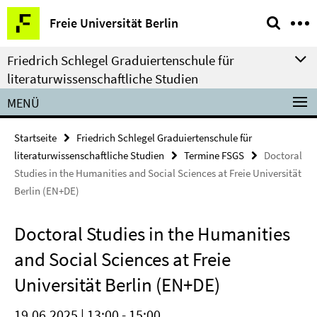
Springe
Service-
Freie Universität Berlin
direkt
Navigation
zu
Friedrich Schlegel Graduiertenschule für
Inhalt
literaturwissenschaftliche Studien
MENÜ
Startseite
Friedrich Schlegel Graduiertenschule für
literaturwissenschaftliche Studien
Termine FSGS
Doctoral
Studies in the Humanities and Social Sciences at Freie Universität
Berlin (EN+DE)
Doctoral Studies in the Humanities
and Social Sciences at Freie
Universität Berlin (EN+DE)
19.06.2025 | 13:00 - 15:00