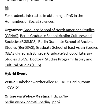
For students interested in obtaining a PhD in the
Humanities or Social Sciences.
Organizer:
Graduate School of North American Studies
(GSNAS)
,
Berlin Graduate School Muslim Cultures and
Societies (BGSMCS)
,
Berlin Graduate School of Ancient
Studies (BerGSAS)
,
Graduate School of East Asian Studies
(GEAS)
,
Friedrich Schlegel Graduate School of Literary
Studies (FSGS)
,
Doctoral Studies Program History and
Cultural Studies (HCS)
Hybrid Event
Venue:
Habelschwerdter Allee 45, 14195 Berlin, room
JK33/121
Online via Webex-Meeting:
https://fu-
berlin.webex.com/fu-berlin/j.php?